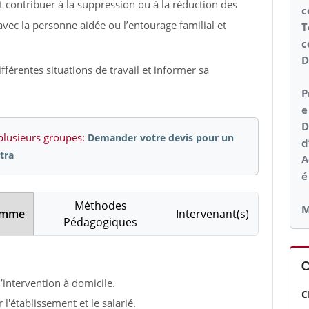
t contribuer à la suppression ou à la réduction des
c
avec la personne aidée ou l’entourage familial et
T
c
D
férentes situations de travail et informer sa
P
e
D
plusieurs groupes:
Demander votre devis pour un
d
tra
A
Méthodes
M
amme
Intervenant(s)
Pédagogiques
C
d’intervention à domicile.
C
'établissement et le salarié.