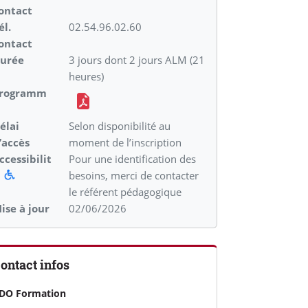
ontact
él.
02.54.96.02.60
ontact
urée
3 jours dont 2 jours ALM (21
heures)
rogramm
élai
Selon disponibilité au
’accès
moment de l’inscription
ccessibilit
Pour une identification des
é
besoins, merci de contacter
le référent pédagogique
ise à jour
02/06/2026
ontact infos
DO Formation