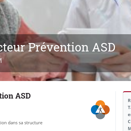
cteur Prévention ASD
M
tion ASD
R
T
e
C
tion dans sa structure
M