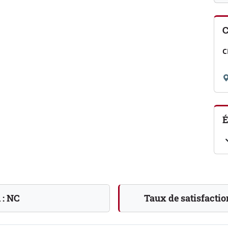
C
C
É
 :
NC
Taux de satisfactio