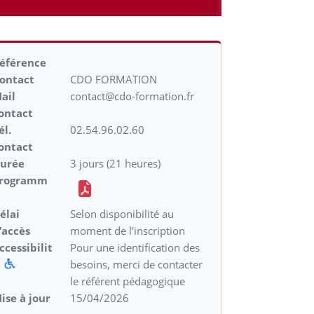
éférence
ontact
CDO FORMATION
ail
contact@cdo-formation.fr
ontact
él.
02.54.96.02.60
ontact
urée
3 jours (21 heures)
rogramm
élai
Selon disponibilité au
’accès
moment de l’inscription
ccessibilit
Pour une identification des
é
besoins, merci de contacter
le référent pédagogique
ise à jour
15/04/2026