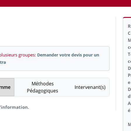
R
C
M
c
T
plusieurs groupes:
Demander votre devis pour un
c
tra
D
P
e
Méthodes
amme
Intervenant(s)
D
Pédagogiques
d
A
'information.
M