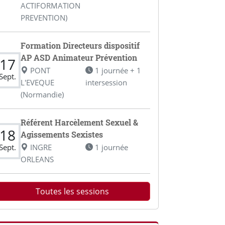
ACTIFORMATION
PREVENTION)
Formation Directeurs dispositif
AP ASD Animateur Prévention
17
PONT
1 journée + 1
Sept.
L'EVEQUE
intersession
(Normandie)
Référent Harcèlement Sexuel &
18
Agissements Sexistes
Sept.
INGRE
1 journée
ORLEANS
Toutes les sessions