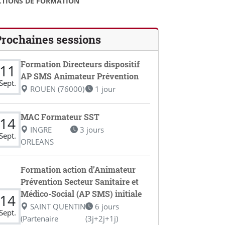
CTIONS DE FORMATION
Prochaines sessions
Formation Directeurs dispositif
11
AP SMS Animateur Prévention
Sept.
ROUEN (76000)
1 jour
MAC Formateur SST
14
INGRE
3 jours
Sept.
ORLEANS
Formation action d’Animateur
Prévention Secteur Sanitaire et
Médico-Social (AP SMS) initiale
14
SAINT QUENTIN
6 jours
Sept.
(Partenaire
(3j+2j+1j)